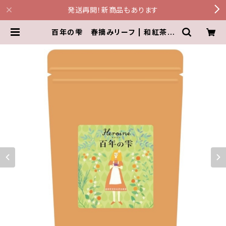
発送再開！新商品もあります
百年の雫 春摘みリーフ | 和紅茶サ
ロン 和の香