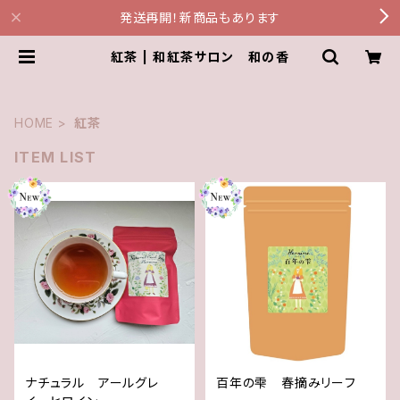
発送再開！新商品もあります
紅茶 | 和紅茶サロン 和の香
HOME
紅茶
ITEM LIST
ナチュラル アールグレ
百年の雫 春摘みリーフ