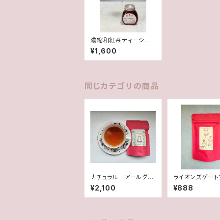
濃縮和紅茶ティーシロ
ップ
¥1,600
同じカテゴリの商品
ナチュラル アールグレ
ライオンズゲート
イ ヒロイン
ド 和音ハルモ
¥2,100
¥888