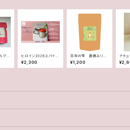
ルグレ
ヒロイン2026スパイス
百年の雫 春摘みリー
ナチュ
ティー
フ
イ 
¥2,300
¥1,200
¥2,