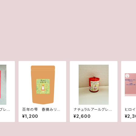
ブレン
百年の雫 春摘みリー
ナチュラルアールグレ
ヒロイ
ニア
フ
イ 朱缶
ティー
¥1,200
¥2,600
¥2,3