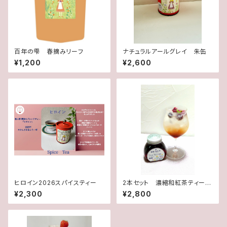
百年の雫 春摘みリーフ
ナチュラルアールグレイ 朱缶
¥1,200
¥2,600
ヒロイン2026スパイスティー
2本セット 濃縮和紅茶ティーシ
ロップ
¥2,300
¥2,800